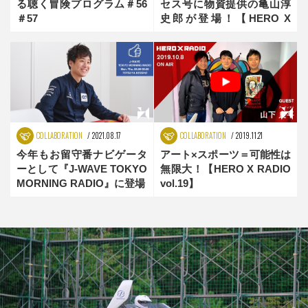
る聴く冒険プログラム＃56
セス号に物資提供の亀山淳
＃57
史郎が登場！【HERO X
RADIO vol.27】
COLLABORATION
2021.08.17
COLLABORATION
2019.11.21
今年もお留守番ナビゲータ
アート×スポーツ＝可能性は
ーとして『J-WAVE TOKYO
無限大！【HERO X RADIO
MORNING RADIO』に登場
vol.19】