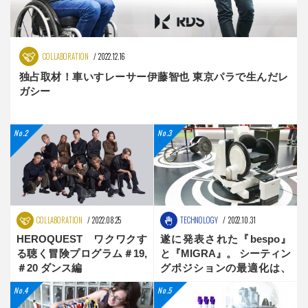
COLLABORATION
2022.12.16
独占取材！車いすレーサー伊藤智也 東京パラで生んだレ
ガシー
COLLABORATION
2022.08.25
TECHNOLOGY
2022.10.31
HEROQUEST ワクワクす
遂に発表された『bespo』
る聴く冒険プログラム＃19,
と『MIGRA』。 シーティン
＃20 ダンス編
グポジションの最適化は、
新時代へ