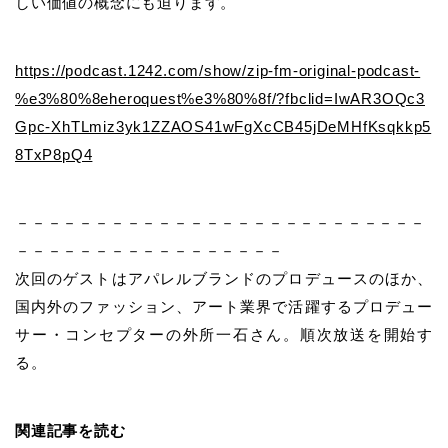
しい価値の概念にも迫ります。
https://podcast.1242.com/show/zip-fm-original-podcast-
%e3%80%8eheroquest%e3%80%8f/?fbclid=IwAR3OQc3
Gpc-XhTLmiz3yk1ZZAOS41wFgXcCB45jDeMHfKsqkkp5
8TxP8pQ4
－－－－－－－－－－－－－－－－－－－－－－－－－－
－－－－－－－－－－－－－－－－－
次回のゲストはアパレルブランドのプロデュースのほか、
国内外のファッション、アート業界で活躍するプロデュー
サー・コンセプターの外所一石さん。順次放送を開始す
る。
関連記事を読む