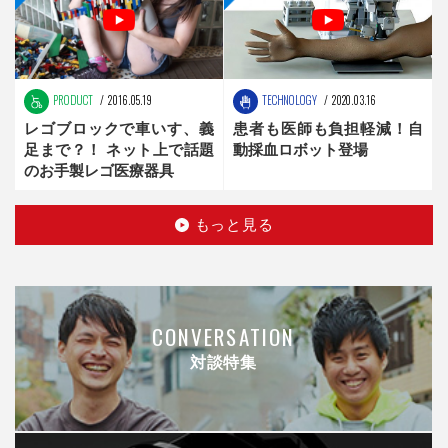
PRODUCT
2016.05.19
TECHNOLOGY
2020.03.16
レゴブロックで車いす、義
患者も医師も負担軽減！自
足まで？！ ネット上で話題
動採血ロボット登場
のお手製レゴ医療器具
もっと見る
CONVERSATION
対談特集