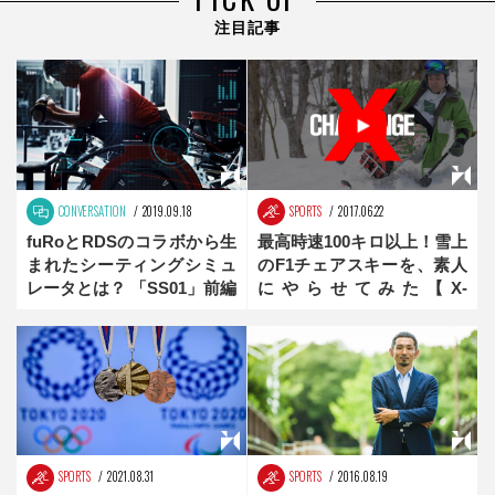
注目記事
CONVERSATION
2019.09.18
SPORTS
2017.06.22
fuRoとRDSのコラボから生
最高時速100キロ以上！雪上
まれたシーティングシミュ
のF1チェアスキーを、素人
レータとは？ 「SS01」前編
にやらせてみた【X-
Challange】
SPORTS
2021.08.31
SPORTS
2016.08.19