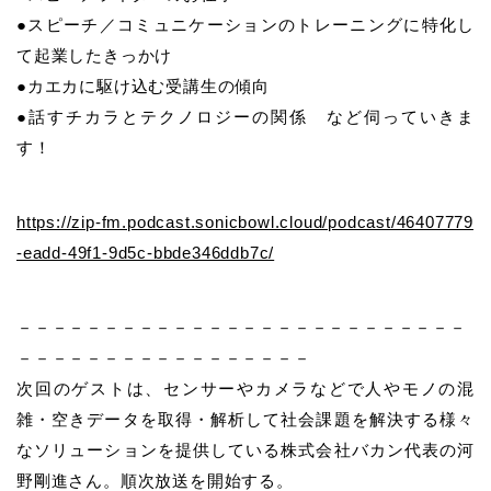
●スピーチ／コミュニケーションのトレーニングに特化し
て起業したきっかけ
●カエカに駆け込む受講生の傾向
●話すチカラとテクノロジーの関係 など伺っていきま
す！
https://zip-fm.podcast.sonicbowl.cloud/podcast/46407779
-eadd-49f1-9d5c-bbde346ddb7c/
－－－－－－－－－－－－－－－－－－－－－－－－－－
－－－－－－－－－－－－－－－－－
次回のゲストは、センサーやカメラなどで人やモノの混
雑・空きデータを取得・解析して社会課題を解決する様々
なソリューションを提供している株式会社バカン代表の河
野剛進さん。順次放送を開始する。