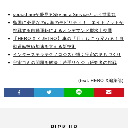
sora:shareが夢見るSky as a Serviceという世界観
島国に必要なのは海のモビリティ！ エイトノットが
挑戦する自動運転によるオンデマンド型水上交通
【HERO X × JETRO】車の「目」はこう変わる！自
動運転技術加速を支える新技術
インターステラテクノロジズが描く宇宙のまちづくり
宇宙ゴミの問題を解決！若手リケジョ研究者の挑戦
(text: HERO X編集部)
PICK UP