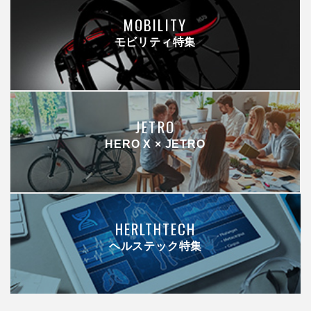
MOBILITY
モビリティ特集
JETRO
HERO X × JETRO
HERLTHTECH
ヘルステック特集