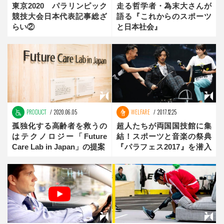
東京2020 パラリンピック
走る哲学者・為末大さんが
競技大会日本代表記事総ざ
語る『これからのスポーツ
らい②
と日本社会』
PRODUCT
2020.06.05
WELFARE
2017.12.25
孤独化する高齢者を救うの
超人たちが両国国技館に集
はテクノロジー「Future
結！スポーツと音楽の祭典
Care Lab in Japan」の提案
『パラフェス2017』を潜入
取材