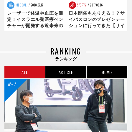
MEDICAL
2018.07.17
SPORTS
2017.08.16
レーザーで体温や血圧を測
日本開催もありえる！？サ
定！イスラエル発医療ベン
イバスロンのプレゼンテー
チャーが開発する近未来の
ションに行ってきた【サイ
体内モニタリング技術
バスロン】
RANKING
ランキング
ALL
ARTICLE
MOVIE