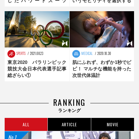
したパワードスーツ
いうモビリティを選択する
「Lunavity」
こと
SPORTS
2021.08.23
MEDICAL
2020.10.30
東京2020 パラリンピック
肌にふれず、わずか1秒でピ
競技大会日本代表選手記事
ピ！ マルチな機能を持った
総ざらい①
次世代体温計
RANKING
ランキング
ALL
ARTICLE
MOVIE