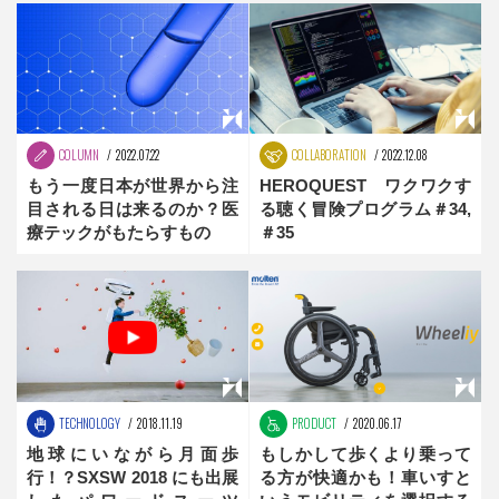
COLUMN
2022.07.22
COLLABORATION
2022.12.08
もう一度日本が世界から注
HEROQUEST ワクワクす
目される日は来るのか？医
る聴く冒険プログラム＃34,
療テックがもたらすもの
＃35
TECHNOLOGY
2018.11.19
PRODUCT
2020.06.17
地球にいながら月面歩
もしかして歩くより乗って
行！？SXSW 2018 にも出展
る方が快適かも！車いすと