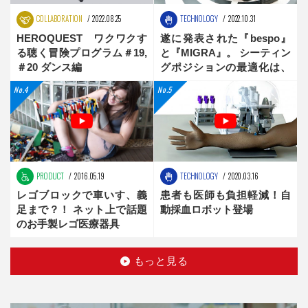
COLLABORATION
2022.08.25
TECHNOLOGY
2022.10.31
HEROQUEST ワクワクす
遂に発表された『bespo』
る聴く冒険プログラム＃19,
と『MIGRA』。 シーティン
＃20 ダンス編
グポジションの最適化は、
新時代へ
PRODUCT
2016.05.19
TECHNOLOGY
2020.03.16
レゴブロックで車いす、義
患者も医師も負担軽減！自
足まで？！ ネット上で話題
動採血ロボット登場
のお手製レゴ医療器具
もっと見る