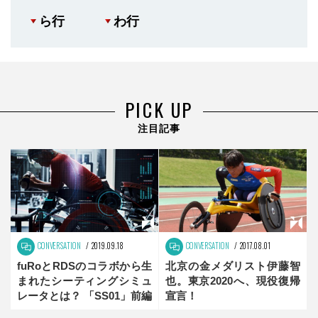
ら行
わ行
PICK UP
注目記事
CONVERSATION
2019.09.18
CONVERSATION
2017.08.01
fuRoとRDSのコラボから生
北京の金メダリスト伊藤智
まれたシーティングシミュ
也。東京2020へ、現役復帰
レータとは？ 「SS01」前編
宣言！