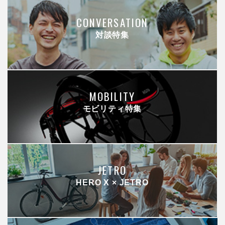
CONVERSATION
対談特集
MOBILITY
モビリティ特集
JETRO
HERO X × JETRO