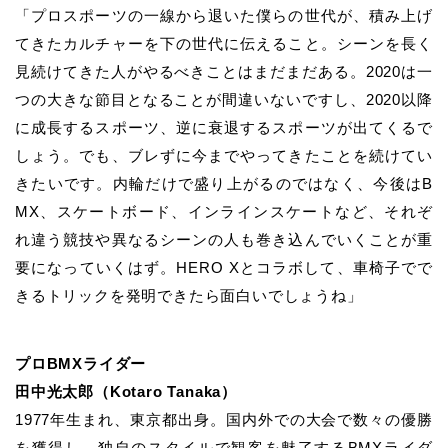
「プロスポーツの一線から退いた僕らの世代が、積み上げ
てきたカルチャーを下の世代に伝えること。シーンを長く
見続けてきた人がやるべきことはまだまだある。2020は一
つの大きな節目となることが間違いないですし、2020以降
に成長するスポーツ、逆に衰退するスポーツが出てくるで
しょう。でも、ブレずに今までやってきたことを続けてい
きたいです。内輪だけで盛り上がるのではなく、今後はB
MX、スケートボード、インラインスケートなど、それぞ
れ違う競技や異なるシーンの人も巻き込んでいくことが重
要になっていくはず。HERO Xとコラボして、車椅子でで
きるトリックを発明できたら面白いでしょうね」
プロBMXライダー
田中光太郎（Kotaro Tanaka）
1977年生まれ、東京都出身。国内外での大会で数々の優勝
を獲得し、独自のスタイルで観客を魅了するBMXライダ