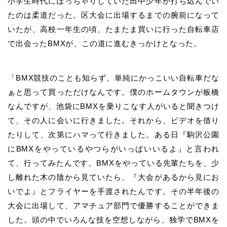
小学生時代にぽっちゃりしていた田中少年が打ち込んでい
たのは柔道だった。区大会に出場するまでの腕前になって
いたが、高校一年生の頃、たまたま買いに行った自転車店
で出会ったBMXが、この道に進むきっかけとなった。
「BMX競技のことも知らず、単純にかっこいい自転車だな
ぁと思って買っただけなんです。僕のホームタウンが板橋
なんですが、池袋にBMXを乗りこなす人がいると聞きつけ
て、その人に会いに行きました。それから、ビデオを借り
たりして、次第にハマって行きました。ある日『駒沢公園
にBMXをやっているやつらがいっぱいいるよ』と言われ
て、行ってみたんです。BMXをやっている先輩たちを、少
し離れた木の陰から見ていたら、『大会があるから見にお
いでよ』とフライヤーを手渡されたんです。その半年後の
大会に出場して、アマチュア部門で優勝することができま
した。頭の中でいろんな技を空想しながら、独学でBMXを