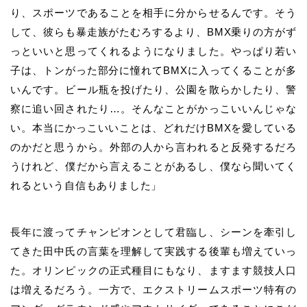
り、スポーツであることを相手に分からせるんです。そう
して、彼らも暴走族がたむろするより、BMX乗りの方がず
っといいと思ってくれるようになりました。やっぱり若い
子は、トンがった部分に憧れてBMXに入ってくることが多
いんです。ビール瓶を投げたり、公園を散らかしたり、警
察に追い回されたり…。そんなことがかっこいいんじゃな
い。本当にかっこいいことは、どれだけBMXを愛している
のかだと思うから。外部の人から言われると反発するだろ
うけれど、僕だから言えることがあるし、僕なら聞いてく
れるという自信もありました」
長年に渡ってチャンピオンとして君臨し、シーンを牽引し
てきた田中氏の言葉を理解して実践する後輩も増えていっ
た。オリンピックの正式種目にもなり、ますます競技人口
は増えるだろう。一方で、エクストリームスポーツ特有の