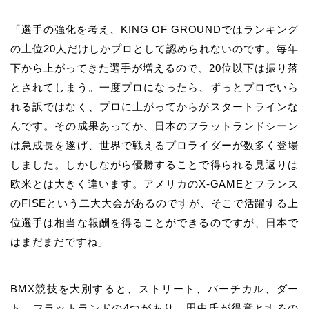
「
選手の強化を考え、KING OF GROUNDでは
ランキング
の上位20人だけしかプロとして認められないのです。毎年
下から上がってきた選手が増えるので、20位以下は振り落
とされてしまう。一度プロになったら、ずっとプロでいら
れる訳ではなく、プロに上がってからがスタートラインな
んです。
その成果あってか、日本のフラットランドシーン
は急成長を遂げ、世界で戦えるプロライダーが数多く登場
しました。しかしながら優勝することで得られる見返りは
欧米とは大きく違います。
アメリカのX-GAMEとフランス
のFISEという二大大会があるのですが、そこで活躍する上
位選手は相当な報酬を得ることができるのですが、日本で
はまだまだですね」
BMX競技を大別すると、ストリート、バーチカル、ダー
ト、フラットランドの4つがあり、田中氏が得意とするの