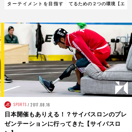
ターテイメントを目指す
てるための２つの環境【エ
「CHIMERA GAMES」と
クストリームスポーツ文化
は？【エクストリームスポ
の作り方】
ーツ文化の作り方】
SPORTS
2017.08.16
日本開催もありえる！？サイバスロンのプレ
ゼンテーションに行ってきた【サイバスロ