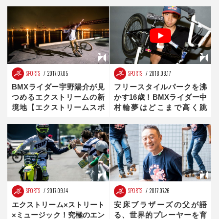
SPORTS
2017.07.05
SPORTS
2018.08.17
BMXライダー宇野陽介が見
フリースタイルパークを沸
つめるエクストリームの新
かす16歳！BMXライダー中
境地【エクストリームスポ
村輪夢はどこまで高く跳
ーツ文化の作り方】
ぶ！？
SPORTS
2017.09.14
SPORTS
2017.07.26
エクストリーム×ストリート
安床ブラザーズの父が語
×ミュージック！究極のエン
る、世界的プレーヤーを育