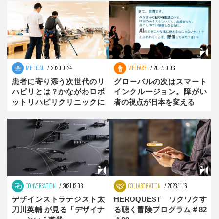
MEDICAL
2020.01.24
WELFARE
2017.10.03
患者に寄り添う次世代のリ
グローバルの次はスマート
ハビリとは？かながわロボ
インクルージョン。障がい
ットリハビリクリニックに
者の視点が日本を変える
潜入取材
CONVERSATION
2021.12.03
COLLABORATION
2023.11.16
デザインストラテジスト太
HEROQUEST ワクワクす
刀川英輔 が見る「デザイナ
る聴く冒険プログラム＃82