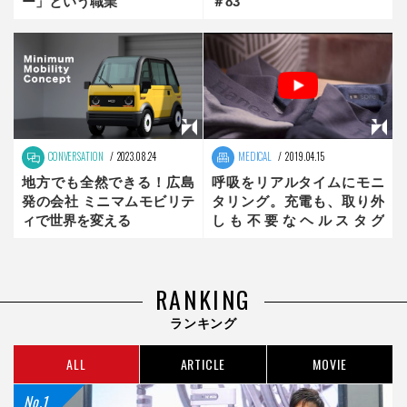
ー」という職業
＃83
CONVERSATION
2023.08.24
MEDICAL
2019.04.15
地方でも全然できる！広島
呼吸をリアルタイムにモニ
発の会社 ミニマムモビリテ
タリング。充電も、取り外
ィで世界を変える
しも不要なヘルスタグ
｢Spire｣
RANKING
ランキング
ALL
ARTICLE
MOVIE