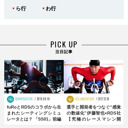
ら行
わ行
PICK UP
注目記事
CONVERSATION
2019.09.18
COLLABORATION
2017.12.18
fuRoとRDSのコラボから生
選手と開発者をつなぐ“感覚
まれたシーティングシミュ
の数値化”伊藤智也×RDS社
レータとは？ 「SS01」前編
【究極のレースマシン開
発】Vol.2