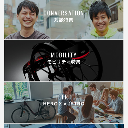
CONVERSATION
対談特集
MOBILITY
モビリティ特集
JETRO
HERO X × JETRO