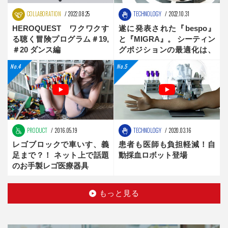
COLLABORATION
2022.08.25
TECHNOLOGY
2022.10.31
HEROQUEST ワクワクす
遂に発表された『bespo』
る聴く冒険プログラム＃19,
と『MIGRA』。 シーティン
＃20 ダンス編
グポジションの最適化は、
新時代へ
PRODUCT
2016.05.19
TECHNOLOGY
2020.03.16
レゴブロックで車いす、義
患者も医師も負担軽減！自
足まで？！ ネット上で話題
動採血ロボット登場
のお手製レゴ医療器具
もっと見る