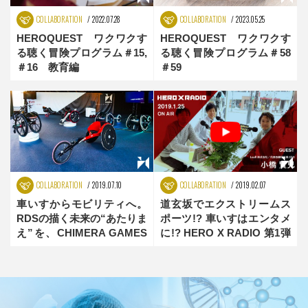
COLLABORATION
2022.07.28
COLLABORATION
2023.05.25
HEROQUEST ワクワクす
HEROQUEST ワクワクす
る聴く冒険プログラム＃15,
る聴く冒険プログラム＃58
＃16 教育編
＃59
COLLABORATION
2019.07.10
COLLABORATION
2019.02.07
車いすからモビリティへ。
道玄坂でエクストリームス
RDSの描く未来の“あたりま
ポーツ!? 車いすはエンタメ
え”を、CHIMERA GAMES
に!? HERO X RADIO 第1弾
で体験！
が公開！