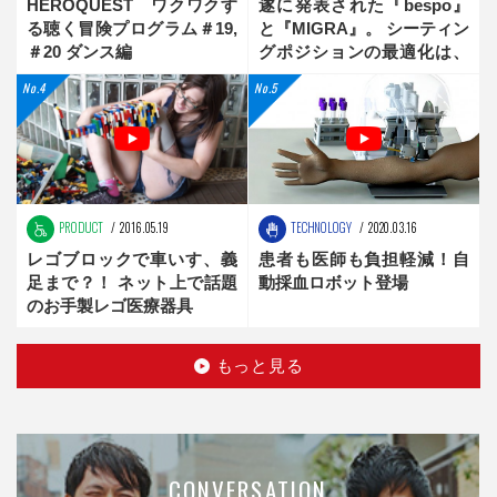
HEROQUEST ワクワクす
遂に発表された『bespo』
る聴く冒険プログラム＃19,
と『MIGRA』。 シーティン
＃20 ダンス編
グポジションの最適化は、
新時代へ
PRODUCT
2016.05.19
TECHNOLOGY
2020.03.16
レゴブロックで車いす、義
患者も医師も負担軽減！自
足まで？！ ネット上で話題
動採血ロボット登場
のお手製レゴ医療器具
もっと見る
CONVERSATION