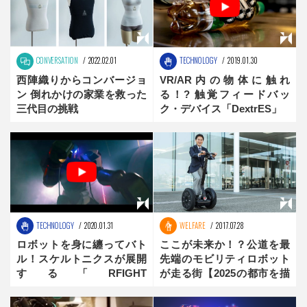
CONVERSATION
2022.02.01
TECHNOLOGY
2019.01.30
西陣織りからコンバージョ
VR/AR内の物体に触れ
ン 倒れかけの家業を救った
る！? 触覚フィードバッ
三代目の挑戦
ク・デバイス「DextrES」
TECHNOLOGY
2020.01.31
WELFARE
2017.07.28
ロボットを身に纏ってバト
ここが未来か！？公道を最
ル！スケルトニクスが展開
先端のモビリティロボット
する「RFIGHT
が走る街【2025の都市を描
GENESIS2020」が男子心に
く】（後編）
刺さり過ぎる