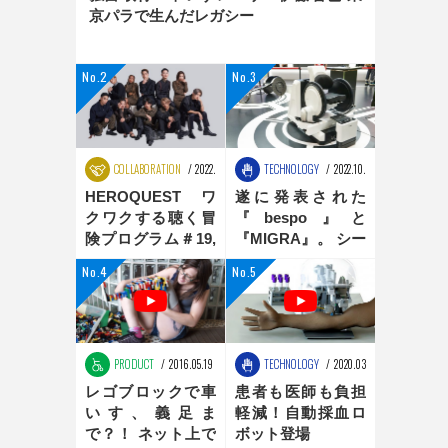
京パラで生んだレガシー
COLLABORATION
2022.08.25
TECHNOLOGY
2022.10.31
HEROQUEST ワ
遂に発表された
クワクする聴く冒
『bespo』と
険プログラム＃19,
『MIGRA』。 シー
＃20 ダンス編
ティングポジショ
ンの最適化は、新
時代へ
PRODUCT
2016.05.19
TECHNOLOGY
2020.03.16
レゴブロックで車
患者も医師も負担
いす、義足ま
軽減！自動採血ロ
で？！ ネット上で
ボット登場