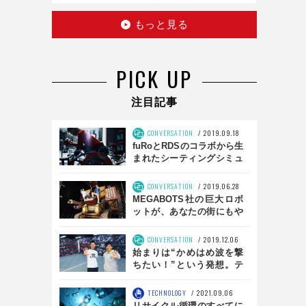
話題のお手製レゴ
医療器具
もっと見る
PICK UP
注目記事
CONVERSATION
2019.09.18
fuRoとRDSのコラボから生
まれたシーティングシミュ
レータとは？ 「SS01」前
編
CONVERSATION
2019.06.28
MEGABOTS社の巨大ロボ
ットが、あなたの街にもや
ってくるかも！？
CONVERSATION
2019.12.06
始まりは“かめはめ波を撃
ちたい！”という発想。テ
クノスポーツ「HADO」開
発者インタビュー 前編
TECHNOLOGY
2021.09.06
リサイクル循環のすべてに