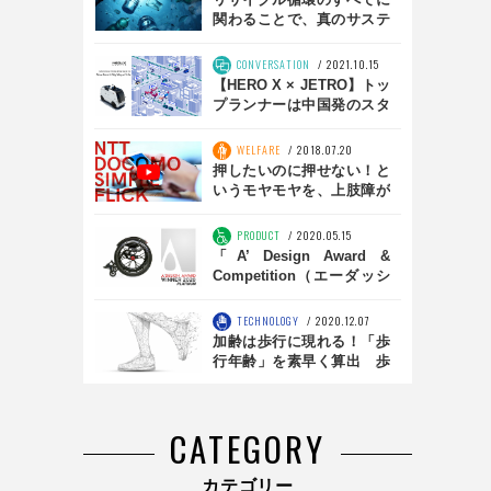
関わることで、真のサステ
ナブル社会が実現する
CONVERSATION
2021.10.15
【HERO X × JETRO】トッ
プランナーは中国発のスタ
ートアップなのか！世界が
注目する無人販売EV
WELFARE
2018.07.20
押したいのに押せない！と
いうモヤモヤを、上肢障が
い者の声をヒントに解決
PRODUCT
2020.05.15
「A’ Design Award &
Competition（エーダッシ
ュデザインアワード）」に
て編集長が代表を務める
TECHNOLOGY
2020.12.07
RDSが最高評価のプラチナ
加齢は歩行に現れる！「歩
を獲得
行年齢」を素早く算出 歩
き方の改善にNECも注目
CATEGORY
カテゴリー