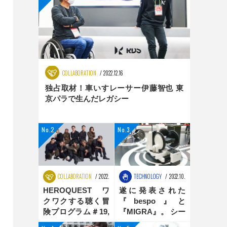
COLLABORATION
2022.12.16
独占取材！車いすレーサー伊藤智也 東
京パラで生んだレガシー
COLLABORATION
2022.08.25
TECHNOLOGY
2022.10.31
HEROQUEST ワ
遂に発表された
クワクする聴く冒
『bespo』と
険プログラム＃19,
『MIGRA』。 シー
＃20 ダンス編
ティングポジショ