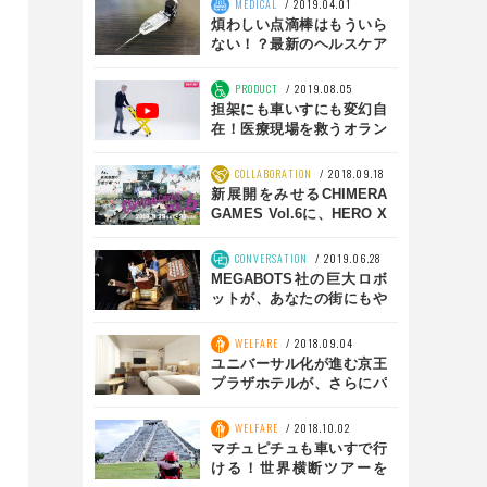
MEDICAL
2019.04.01
煩わしい点滴棒はもういら
ない！？最新のヘルスケア
ビジネスを横浜で探索
PRODUCT
2019.08.05
担架にも車いすにも変幻自
在！医療現場を救うオラン
ダ発『The Multi Scoop
Pro』
COLLABORATION
2018.09.18
新展開をみせるCHIMERA
GAMES Vol.6に、HERO X
が遂に参戦！【エクストリ
ームスポーツ文化の作り
CONVERSATION
2019.06.28
方】前編
MEGABOTS社の巨大ロボ
ットが、あなたの街にもや
ってくるかも！？
WELFARE
2018.09.04
ユニバーサル化が進む京王
プラザホテルが、さらにパ
ワーアップ！
WELFARE
2018.10.02
マチュピチュも車いすで行
ける！世界横断ツアーを