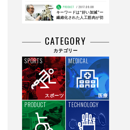
H.I.S.が販売
PRODUCT
2017.09.08
キーワードは“好い加減”ー
繊維化された人工筋肉が切
り拓く未来【the
innovator】
CATEGORY
カテゴリー
SPORTS
MEDICAL
スポーツ
医療
PRODUCT
TECHNOLOGY