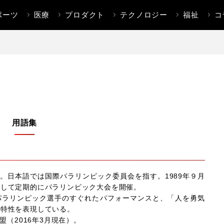
ポーツ
医療
プロダクト
テクノロジー
福祉
コ
用語集
mittee)の略称。日本語では国際パラリンピック委員会を指す。1989年９月
として定期的にパラリンピック大会を開催。
ion」は、パラリンピック選手のすぐれたパフォーマンスと、「人を勇気
の特性を表現している。
盟（2016年3月現在）。