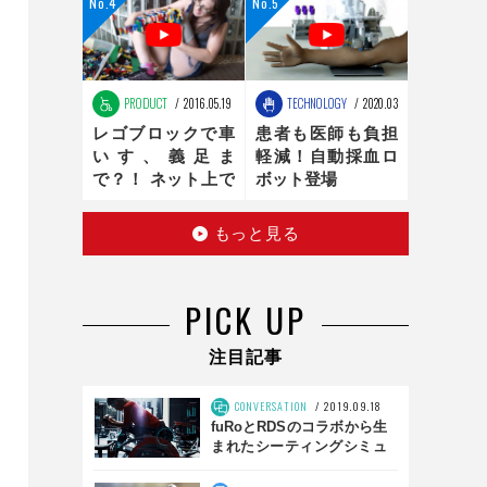
ンの最適化は、新
時代へ
PRODUCT
2016.05.19
TECHNOLOGY
2020.03.16
レゴブロックで車
患者も医師も負担
いす、義足ま
軽減！自動採血ロ
で？！ ネット上で
ボット登場
話題のお手製レゴ
医療器具
もっと見る
PICK UP
注目記事
CONVERSATION
2019.09.18
fuRoとRDSのコラボから生
まれたシーティングシミュ
レータとは？ 「SS01」前
編