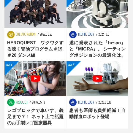
COLLABORATION
2022.08.25
TECHNOLOGY
2022.10.31
HEROQUEST ワクワクす
遂に発表された『bespo』
る聴く冒険プログラム＃19,
と『MIGRA』。 シーティン
＃20 ダンス編
グポジションの最適化は、
新時代へ
PRODUCT
2016.05.19
TECHNOLOGY
2020.03.16
レゴブロックで車いす、義
患者も医師も負担軽減！自
足まで？！ ネット上で話題
動採血ロボット登場
のお手製レゴ医療器具