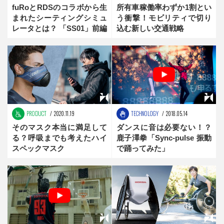
fuRoとRDSのコラボから生
所有車稼働率わずか1割とい
まれたシーティングシミュ
う衝撃！モビリティで切り
レータとは？ 「SS01」前編
込む新しい交通戦略
PRODUCT
2020.11.19
TECHNOLOGY
2018.05.14
そのマスク本当に満足して
ダンスに音は必要ない！？
る？呼吸までも考えたハイ
鹿子澤拳「Sync-pulse 振動
スペックマスク
で踊ってみた」