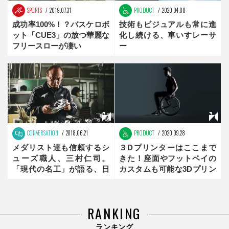
SPORTS
2019.07.31
PRODUCT
2020.04.08
成功率100%！？バスケロボ
技術もビジュアルも常に進
ット「CUE3」の放つ華麗な
化し続ける、車いすレーサ
フリースローが凄い
ー
CONVERSATION
2018.06.21
PRODUCT
2020.09.28
メダリスト達も信頼するシ
３Dプリンターはここまで
ューズ職人、三村仁司。
きた！座面やフットベイの
「現代の名工」が語る、日
カスタムも可能な3Dプリン
本の医療の問題とは？ 前
ト車いす
編
RANKING
ランキング