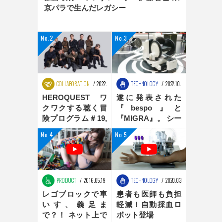
京パラで生んだレガシー
COLLABORATION
2022.08.25
TECHNOLOGY
2022.10.31
HEROQUEST ワ
遂に発表された
クワクする聴く冒
『bespo』と
険プログラム＃19,
『MIGRA』。 シー
＃20 ダンス編
ティングポジショ
ンの最適化は、新
時代へ
PRODUCT
2016.05.19
TECHNOLOGY
2020.03.16
レゴブロックで車
患者も医師も負担
いす、義足ま
軽減！自動採血ロ
で？！ ネット上で
ボット登場