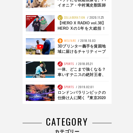
イオニア・中村篤史獣医師
の挑戦
COLLABORATION
2020.11.25
【HERO X RADIO vol.38】
HERO Xの1年を大総括！
「この1年どうだったかな
会議」
WELFARE
2018.10.03
3Dプリンター義手を貧困地
域に届けるチャリティープ
ロジェクトが進行中
SPORTS
2018.05.21
一体、どこまで強くなる？
車いすテニスの絶対王者、
国枝慎吾の“大改革と野
望”【HEROS】
SPORTS
2019.02.01
ロンドンパラリンピックの
仕掛け人に聞く『東京2020
成功のカギ』 ジャスパル・
ダーニ氏 来日インタビュ
ー 後編
CATEGORY
カテゴリー