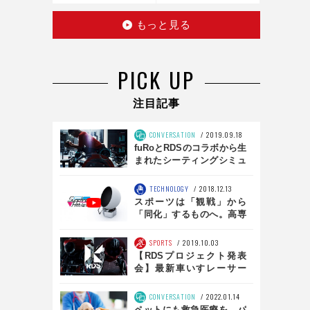
話題のお手製レゴ
医療器具
もっと見る
PICK UP
注目記事
CONVERSATION
2019.09.18
fuRoとRDSのコラボから生
まれたシーティングシミュ
レータとは？ 「SS01」前
編
TECHNOLOGY
2018.12.13
スポーツは「観戦」から
「同化」するものへ。高専
生が生み出した『シンクロ
アスリート』の可能性 前
SPORTS
2019.10.03
編
【RDSプロジェクト発表
会】最新車いすレーサー
『WF01TR』、シミュレー
ター『SS01』の完全版レポ
CONVERSATION
2022.01.14
ート！
ペットにも救急医療を。パ